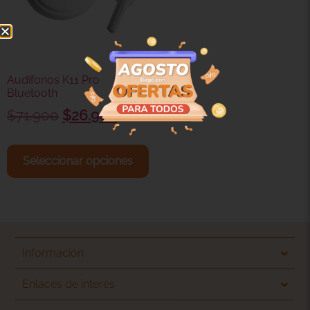
Audífonos K11 Pro
Bluetooth
$
71.900
$
26.900
Seleccionar opciones
Información
Enlaces de interés