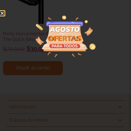
Porta Herramientas ES7 II –
The Quick Bike
$
71.900
$
39.900
Añadir al carrito
Información
Enlaces de interés