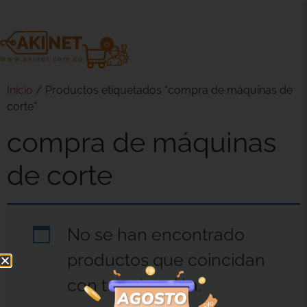
0
Inicio
/ Productos etiquetados “compra de máquinas de
corte”
compra de máquinas
de corte
No se han encontrado
productos que coincidan
con tu selección.