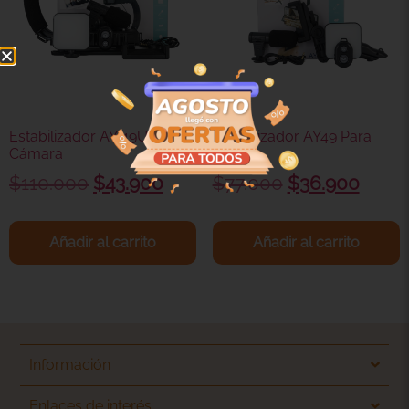
Estabilizador AY 49U Para
Estabilizador AY49 Para
Cámara
Celular
$
110.000
$
43.900
$
77.000
$
36.900
Añadir al carrito
Añadir al carrito
Información
Enlaces de interés