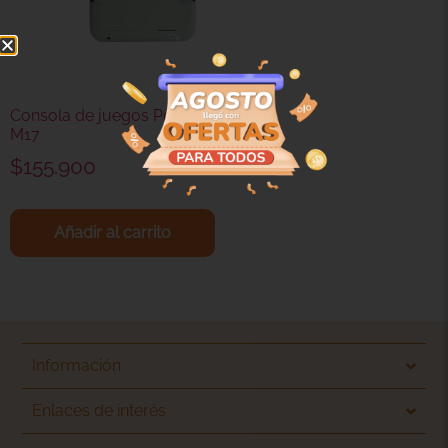
Consola de juegos Portátil
M17
$
155.900
Añadir al carrito
Información
Enlaces de interés