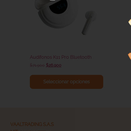
Audífonos K11 Pro Bluetooth
$
71.900
$
26.900
Seleccionar opciones
VAALTRADING S.A.S