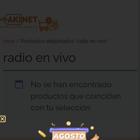
0
Inicio
/ Productos etiquetados “radio en vivo”
radio en vivo
No se han encontrado
productos que coincidan
con tu selección.