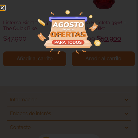
Linterna Bicicleta 3302 –
Linterna Bicicleta 3916 –
The Quick Bike
The Quick Bike
$
47.900
$
81.900
$
50.900
Añadir al carrito
Añadir al carrito
Información
Enlaces de interés
Contacto