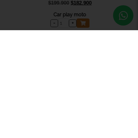
$
199.900
$
182.900
Car play moto
-
+
SERVICIO AL CLIENTE
Ventas Corporativas y mayorista
Servicio Post Venta