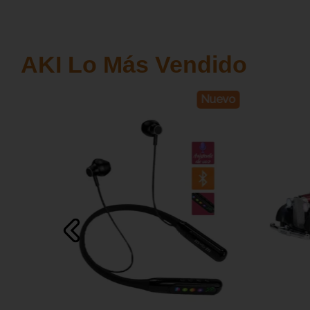
AKI Lo Más Vendido
Nuevo
Nuevo