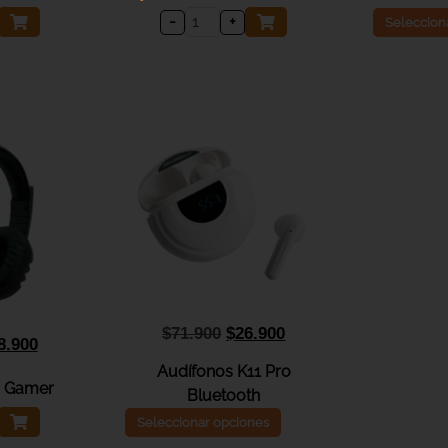
-
+
Seleccion
$
71.900
$
26.900
8.900
Audífonos K11 Pro
 Gamer
Bluetooth
Seleccionar opciones