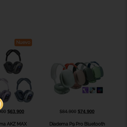
Nuevo
900
$
63.900
$
84.900
$
74.900
ema AKZ MAX
Diadema P9 Pro Bluetooth