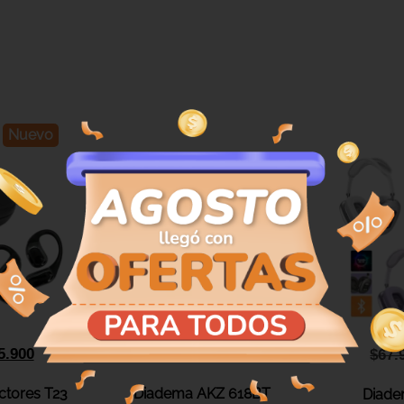
Nuevo
5.900
$
60.900
$
56.900
$
67.
ctores T23
Diadema AKZ 618BT
Diad