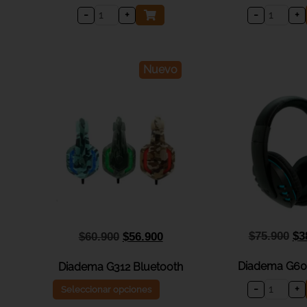
-
+
-
+
Nuevo
$
75.900
$
3
$
60.900
$
56.900
Diadema G60
Diadema G312 Bluetooth
-
+
Seleccionar opciones