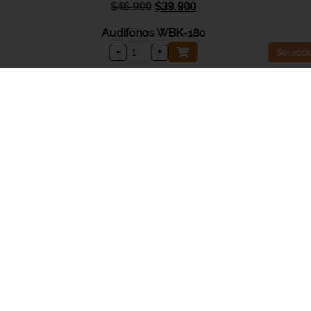
$
46.900
$
39.900
Audifonos WBK-180
-
+
Selecci
VAALTRADING S.A.S
NIT: 900.590.777-9
Calle 13 #19-71 Centro comercial Sabana plaza
Bogotá, D.C.
ESCRIBENOS
servicioalcliente@akinet.com.co
Línea WhatsApp
+57 320 3249835