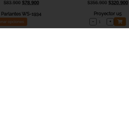
$
356.900
$
320.900
$
83.900
$
78.900
Proyector u5
Parlantes WS-1934
-
+
onar opciones
SOBRE NOSOTROS
¿Quiénes somos?
Política de privacidad
Términos y condiciones
Actividades legales y promociones