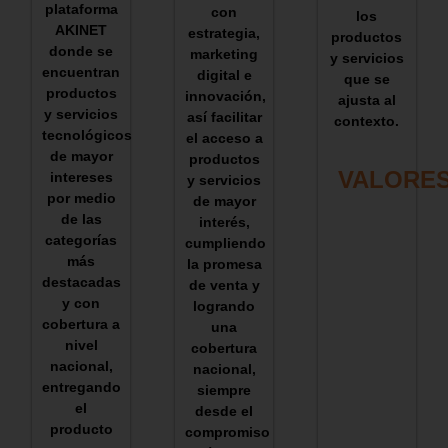
plataforma
con
los
AKINET
estrategia,
productos
donde se
marketing
y servicios
encuentran
digital e
que se
productos
innovación,
ajusta al
y servicios
así facilitar
contexto.
tecnológicos
el acceso a
de mayor
productos
VALORE
intereses
y servicios
por medio
de mayor
de las
interés,
categorías
cumpliendo
más
la promesa
destacadas
de venta y
y con
logrando
cobertura a
una
nivel
cobertura
nacional,
nacional,
entregando
siempre
el
desde el
producto
compromiso