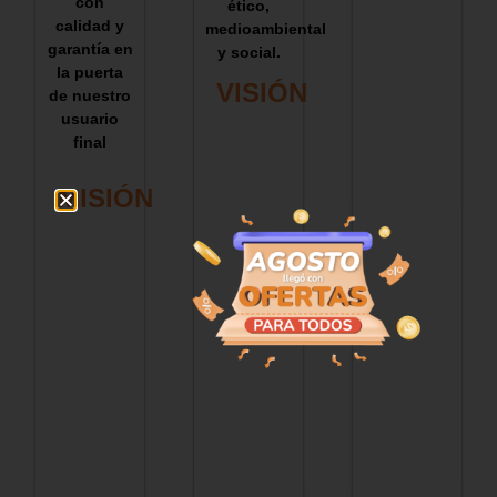
con
ético,
calidad y
medioambiental
garantía en
y social.
la puerta
VISIÓN
de nuestro
usuario
final
MISIÓN