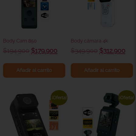
Body Cam 850
Body cámara 4k
$
194.900
$
179.900
$
349.900
$
312.900
Añadir al carrito
Añadir al carrito
¡Oferta!
¡Oferta!