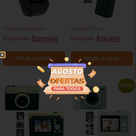
Cámara Deportiva
Camára DV-01
$
130.900
$
120.900
$
84.900
$
79.900
Añadir al carrito
Añadir al carrito
¡Oferta!
¡Oferta!