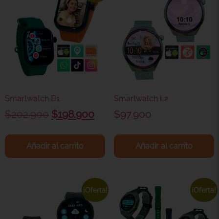
Smartwatch B1
Smartwatch L2
$
202.900
$
198.900
$
97.900
Añadir al carrito
Añadir al carrito
¡Oferta!
¡Oferta!