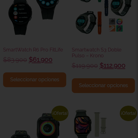
SmartWatch R6 Pro FitLife
Smartwatch S3 Doble
Pulso – Krono
$
83.900
$
61.900
$
119.900
$
112.900
Seleccionar opciones
Seleccionar opciones
¡Oferta!
¡Oferta!