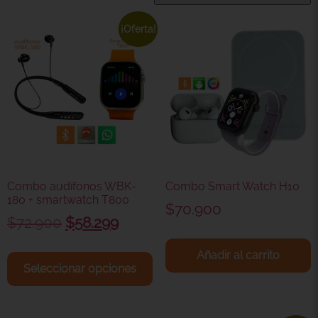
¡Oferta!
Combo audífonos WBK-
Combo Smart Watch H10
180 + smartwatch T800
$
70.900
$
72.900
$
58.299
Añadir al carrito
Seleccionar opciones