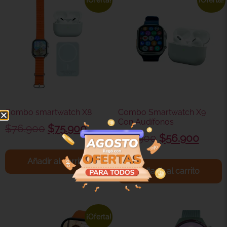
¡Oferta!
¡Oferta!
Combo smartwatch X8
Combo Smartwatch X9
Con Audífonos
$
76.900
$
75.900
$
57.900
$
56.900
Añadir al carrito
Añadir al carrito
¡Oferta!