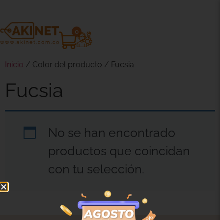
0
Inicio
/ Color del producto / Fucsia
Fucsia
No se han encontrado
productos que coincidan
con tu selección.