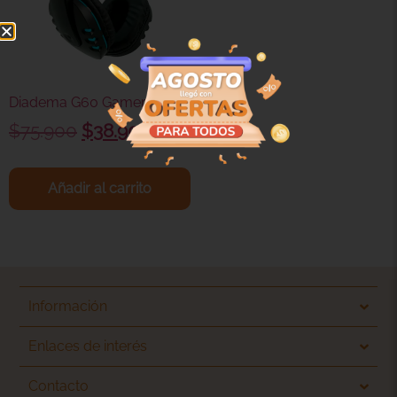
Diadema G60 Gamer
$
75.900
$
38.900
Añadir al carrito
Información
Enlaces de interés
Contacto