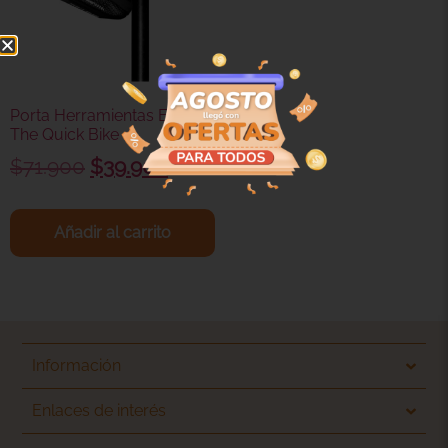
Porta Herramientas ES7 II –
The Quick Bike
$
71.900
$
39.900
Añadir al carrito
Información
Enlaces de interés