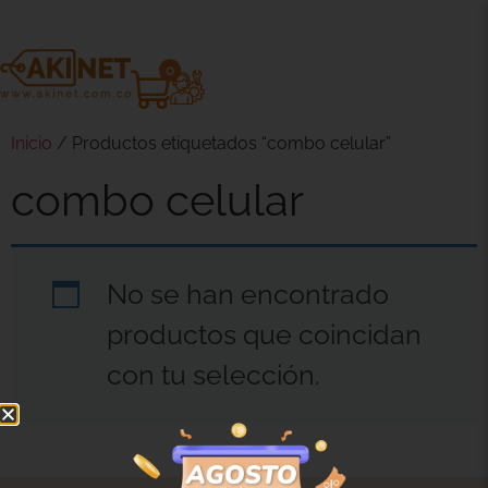
0
Inicio
/ Productos etiquetados “combo celular”
combo celular
No se han encontrado
productos que coincidan
con tu selección.