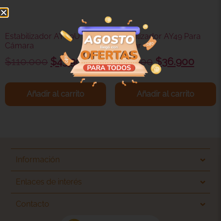
Estabilizador AY 49U Para
Estabilizador AY49 Para
Cámara
Celular
$
110.000
$
43.900
$
77.000
$
36.900
Añadir al carrito
Añadir al carrito
Información
Enlaces de interés
Contacto