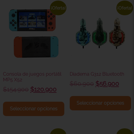
¡Oferta!
¡Oferta!
Consola de juegos portátil
Diadema G312 Bluetooth
MP5 X52
$
60.900
$
56.900
$
154.900
$
120.900
Seleccionar opciones
Seleccionar opciones