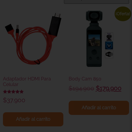
¡Oferta!
Adaptador HDMI Para
Body Cam 850
Celular
$
194.900
$
179.900
Valorado
$
37.900
con
5.00
Añadir al carrito
de 5
Añadir al carrito