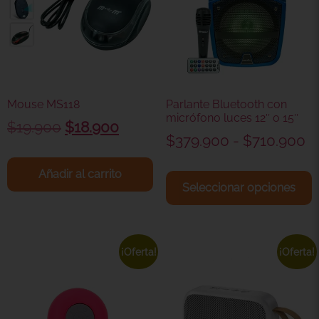
Mouse MS118
Parlante Bluetooth con
micrófono luces 12″ o 15″
$
19.900
$
18.900
$
379.900
-
$
710.900
Añadir al carrito
Seleccionar opciones
¡Oferta!
¡Oferta!