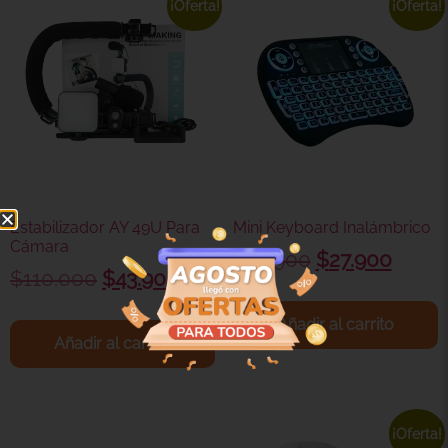
¡Oferta!
¡Oferta!
Estabilizador AY 49U Para
Mini Keyboard Inalámbrico
Cámara
$
28.900
$
27.900
$
110.000
$
43.900
Añadir al carrito
Añadir al carrito
¡Oferta!