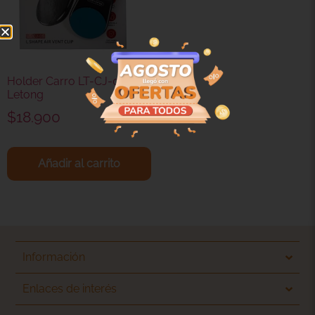
Holder Carro LT-CJ-05 –
Letong
$
18.900
Añadir al carrito
Información
Enlaces de interés