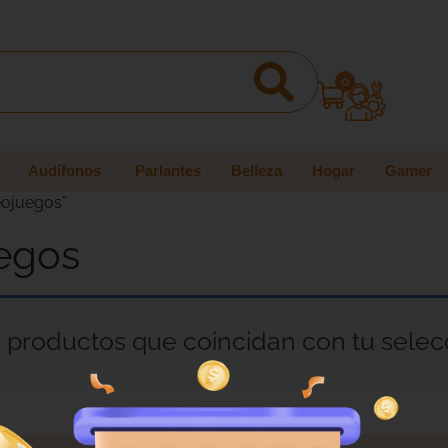
0
Audífonos
Parlantes
Belleza
Hogar
Gamer
eojuegos”
uegos
productos que coincidan con tu selec