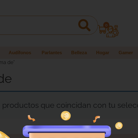
0
Audífonos
Parlantes
Belleza
Hogar
Gamer
rma de”
de
productos que coincidan con tu selec