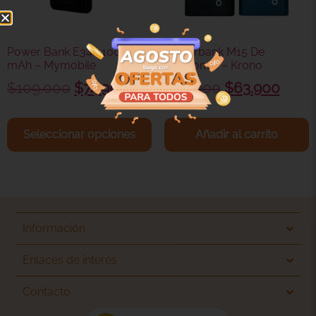
Power Bank E344 10000
Powerbank M15 De
mAh – Mymobile
10.000mH – Krono
$
109.000
$
74.900
$
80.900
$
63.900
Seleccionar opciones
Añadir al carrito
Información
Enlaces de interés
Contacto