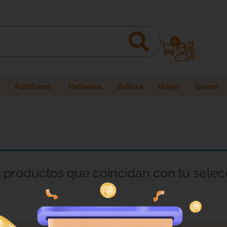
0
Audífonos
Parlantes
Belleza
Hogar
Gamer
productos que coincidan con tu selec