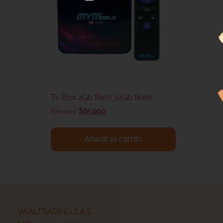
Tv Box 2Gb Ram 32Gb Rom
$
74.900
$
65.900
Añadir al carrito
VAALTRADING S.A.S