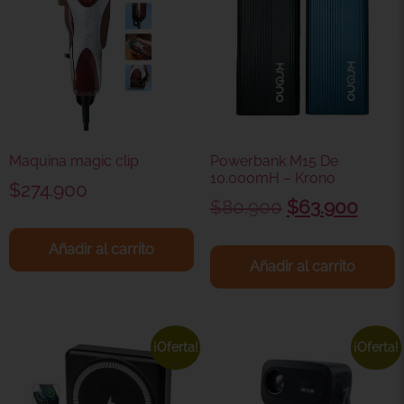
Maquina magic clip
Powerbank M15 De
10.000mH – Krono
$
274.900
$
80.900
$
63.900
Añadir al carrito
Añadir al carrito
¡Oferta!
¡Oferta!