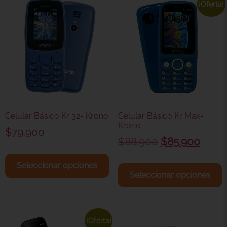
¡Oferta!
Celular Básico Kr 32- Krono
Celular Básico Kr Max-
Krono
$
79.900
$
88.900
$
85.900
Seleccionar opciones
Seleccionar opciones
¡Oferta!