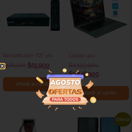
Decodificador TDT 361
Laptop 1413
$
58.900
$
51.900
$
2.193.900
$
1.848.900
Añadir al carrito
Añadir al carrito
¡Oferta!