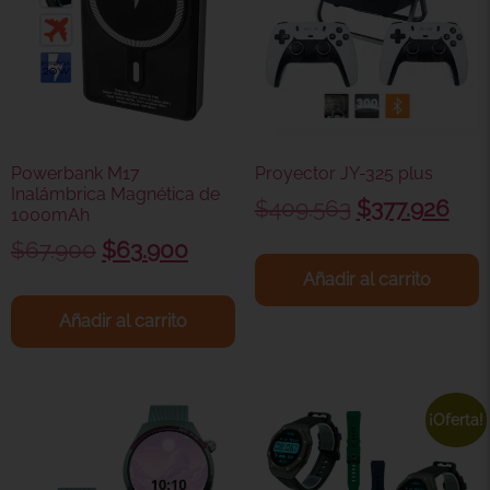
Powerbank M17
Proyector JY-325 plus
Inalámbrica Magnética de
$
409.563
$
377.926
1000mAh
$
67.900
$
63.900
Añadir al carrito
Añadir al carrito
¡Oferta!