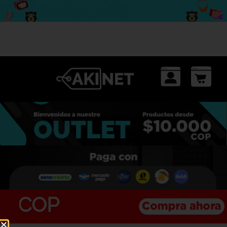
Aki encuentras
¡TODO!
00 COP