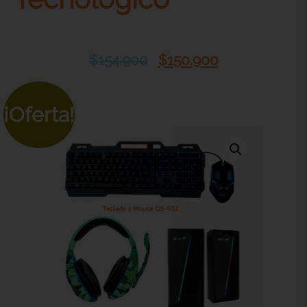
$
154.900
$
150.900
¡Oferta!