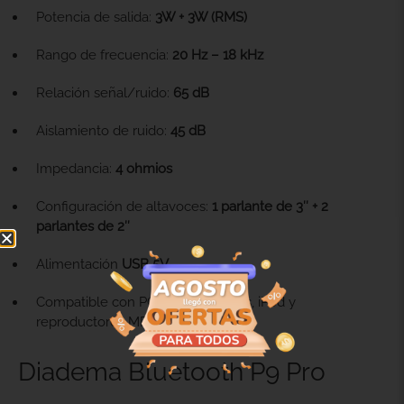
Potencia de salida:
3W + 3W (RMS)
Rango de frecuencia:
20 Hz – 18 kHz
Relación señal/ruido:
65 dB
Aislamiento de ruido:
45 dB
Impedancia:
4 ohmios
Configuración de altavoces:
1 parlante de 3″ + 2
parlantes de 2″
Alimentación
USB 5V
Compatible con PC, Mac, celulares, iPod y
reproductores MP3/MP4
Diadema Bluetooth P9 Pro