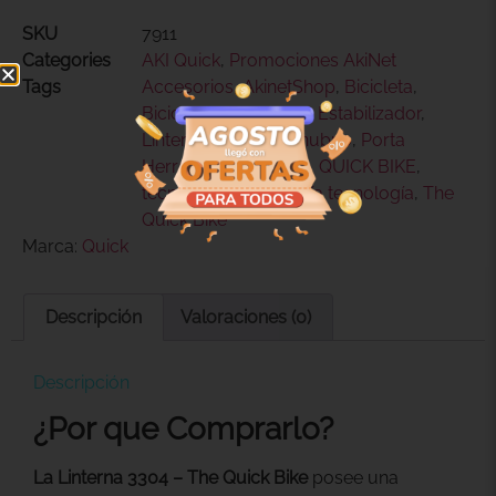
SKU
7911
Categories
AKI Quick
,
Promociones AkiNet
Tags
Accesorios
,
AkinetShop
,
Bicicleta
,
Bicicletas
,
Bluetooth
,
Estabilizador
,
Linternas quick
,
Manubrio
,
Porta
Herramientas
,
QUick
,
QUICK BIKE
,
tecnologia
,
tecnología tecnología
,
The
Quick Bike
Marca:
Quick
Descripción
Valoraciones (0)
Descripción
¿Por que Comprarlo?
La Linterna 3304 – The Quick Bike
posee una