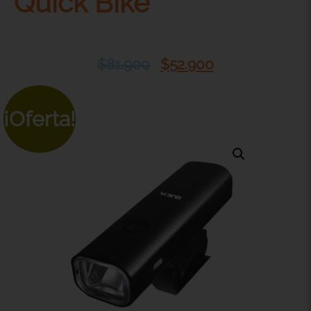
Quick Bike
$
81.900
$
52.900
¡Oferta!