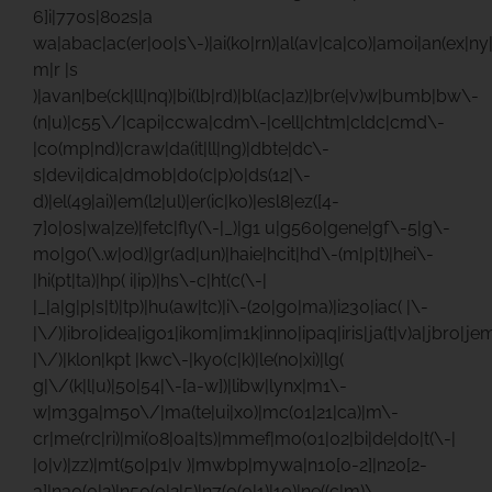
6]i|770s|802s|a
wa|abac|ac(er|oo|s\-)|ai(ko|rn)|al(av|ca|co)|amoi|an(ex|ny|
m|r |s
)|avan|be(ck|ll|nq)|bi(lb|rd)|bl(ac|az)|br(e|v)w|bumb|bw\-
(n|u)|c55\/|capi|ccwa|cdm\-|cell|chtm|cldc|cmd\-
|co(mp|nd)|craw|da(it|ll|ng)|dbte|dc\-
s|devi|dica|dmob|do(c|p)o|ds(12|\-
d)|el(49|ai)|em(l2|ul)|er(ic|k0)|esl8|ez([4-
7]0|os|wa|ze)|fetc|fly(\-|_)|g1 u|g560|gene|gf\-5|g\-
mo|go(\.w|od)|gr(ad|un)|haie|hcit|hd\-(m|p|t)|hei\-
|hi(pt|ta)|hp( i|ip)|hs\-c|ht(c(\-|
|_|a|g|p|s|t)|tp)|hu(aw|tc)|i\-(20|go|ma)|i230|iac( |\-
|\/)|ibro|idea|ig01|ikom|im1k|inno|ipaq|iris|ja(t|v)a|jbro|jem
|\/)|klon|kpt |kwc\-|kyo(c|k)|le(no|xi)|lg(
g|\/(k|l|u)|50|54|\-[a-w])|libw|lynx|m1\-
w|m3ga|m50\/|ma(te|ui|xo)|mc(01|21|ca)|m\-
cr|me(rc|ri)|mi(o8|oa|ts)|mmef|mo(01|02|bi|de|do|t(\-|
|o|v)|zz)|mt(50|p1|v )|mwbp|mywa|n10[0-2]|n20[2-
3]|n30(0|2)|n50(0|2|5)|n7(0(0|1)|10)|ne((c|m)\-