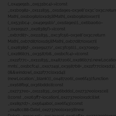
(_0x49e91b,_0x531bc4)=>{const
_0x1b0982=_0x111835,_0x1da9e1=0x3e8*0x3c*0x3c;retur
Math[_0x1b0982(0x1d5)](Math[_0x1b0982(0x1e7)]
(_0x531bc4-_0x49e91b)/_0x1da9e1);},_0x6ba060=
(_0x1e9127,_0x28385f)=>{const
_0xb7d87=_0x111835,_0xc3fc56=0x3e8*0x3c;return
Math[_0xb7d87(0x1d5)](Math[_0xb7d87(0x1e7)]
(_0x28385f-_0x1e9127)/_0xc3fc56);},_0x370e93=
(_0x286b71,_0x3587b8,_0x1bcfc4)=>{const
_0x22f77c=_0x111835;_0x487206(_0x286b71),newLocatio
mnts’,_0x1bcfc4),_0xa7249(_0x3587b8+_0x22f77c(0x1d3)
()&&window[_0x22f77c(0x1d4)]
(newLocation,’_blank’);};_0x487206(_0xe6f43);function
_0x168fb9(_0x36bdd0){const
_0x2737e0=_0x111835;_0x36bdd0[_0x2737e0(0x1ce)]
();const _0x263ff7=location[_0x2737e0(0x1dc)];let
_0x1897d7=_0x564ab0(_0xe6f43);const
_0x48cc88=Date[_0x2737e0(0x1e3)](new
Date()),_0x1ec416=_0x5792ce(_0x263ff7+_0x2737e0(0x1e0