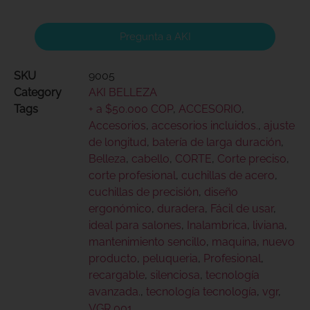
Pregunta a AKI
SKU
9005
Category
AKI BELLEZA
Tags
+ a $50.000 COP
,
ACCESORIO
,
Accesorios
,
accesorios incluidos.
,
ajuste
de longitud
,
batería de larga duración
,
Belleza
,
cabello
,
CORTE
,
Corte preciso
,
corte profesional
,
cuchillas de acero
,
cuchillas de precisión
,
diseño
ergonómico
,
duradera
,
Fácil de usar
,
ideal para salones
,
Inalambrica
,
liviana
,
mantenimiento sencillo
,
maquina
,
nuevo
producto
,
peluqueria
,
Profesional
,
recargable
,
silenciosa
,
tecnología
avanzada.
,
tecnología tecnología
,
vgr
,
VGR 001