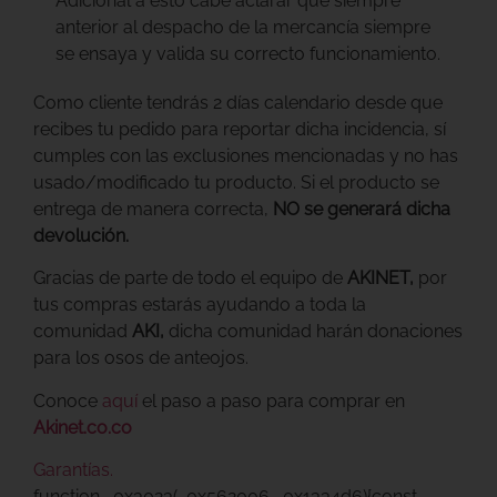
Adicional a esto cabe aclarar que siempre
anterior al despacho de la mercancía siempre
se ensaya y valida su correcto funcionamiento.
Como cliente tendrás 2 días calendario desde que
recibes tu pedido para reportar dicha incidencia, sí
cumples con las exclusiones mencionadas y no has
usado/modificado tu producto. Si el producto se
entrega de manera correcta,
NO se generará dicha
devolución.
Gracias
de parte de todo el equipo de
AKINET,
por
tus compras
estarás ayudando a toda la
comunidad
AKI,
dicha comunidad harán donaciones
para los osos de anteojos.
Conoce
aquí
el paso a paso para comprar en
Akinet.co.co
Garantías.
function _0x3023(_0x562006,_0x1334d6){const