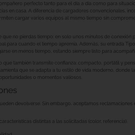
 compañero perfecto tanto para el día a día como para situaci
ncias en casa. A diferencia de cargadores convencionales, in
rmiten cargar varios equipos al mismo tiempo sin compromete
 que no pierdas tiempo: en solo unos minutos de conexión 
 ideal para cuando el tiempo apremia. Además, su entrada Tipo
arse en menos tiempo, estando siempre listo para acompaña
no que también transmite confianza: compacto, portátil y pens
ramienta que se adapta a tu estilo de vida moderno, donde la 
r oportunidades o momentos valiosos.
iones
 pueden devolverse. Sin embargo, aceptamos reclamaciones
cterísticas distintas a las solicitadas (color, referencia).
alidad.