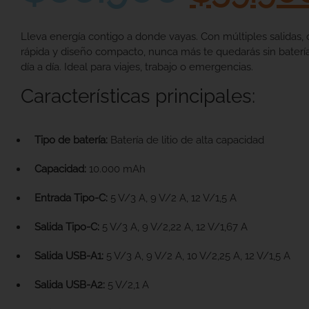
Lleva energía contigo a donde vayas. Con múltiples salidas, 
rápida y diseño compacto, nunca más te quedarás sin baterí
día a día. Ideal para viajes, trabajo o emergencias.
Características principales:
Tipo de batería:
Batería de litio de alta capacidad
Capacidad:
10.000 mAh
Entrada Tipo-C:
5 V/3 A, 9 V/2 A, 12 V/1,5 A
Salida Tipo-C:
5 V/3 A, 9 V/2,22 A, 12 V/1,67 A
Salida USB-A1:
5 V/3 A, 9 V/2 A, 10 V/2,25 A, 12 V/1,5 A
Salida USB-A2:
5 V/2,1 A