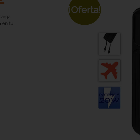
¡Oferta!
carga
a en tu