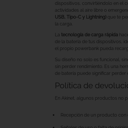
dispositivos, convirtiéndolo en el
actividades al aire libre o emerge
USB, Tipo-C y Lightning)
que te pe
la carga.
La
tecnología de carga rápida
hace
de la batería de tus dispositivos,
el propio powerbank pueda recarg
Su diseño no solo es funcional, si
sin perder rendimiento. Es una her
de batería puede significar perde
Política de devoluc
En Akinet, algunos productos no
Recepción de un producto con cara
Señales de uso o falta de origin