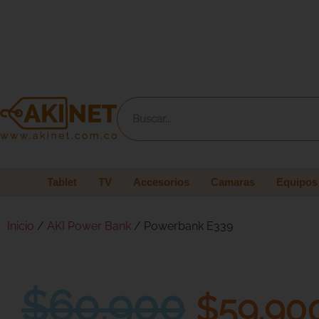
Tablet
TV
Accesorios
Camaras
Equipos
Inicio
/
AKI Power Bank
/ Powerbank E339
$
60.900
$
59.90