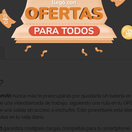
?
00mAh
nunca más te preocuparas por quedarte sin batería e
de una videollamada de trabajo, siguiendo una ruta en tu GP
e una salida sin acceso a enchufes. Este powerbank está di
tas en tu vida diaria.
d
garantiza múltiples cargas completas para tu smartphone, t