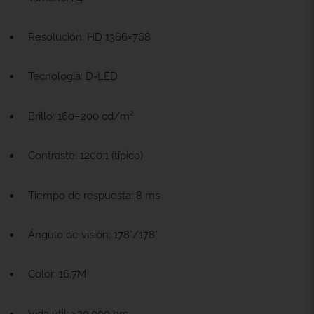
Resolución: HD 1366×768
Tecnología: D-LED
Brillo: 160–200 cd/m²
Contraste: 1200:1 (típico)
Tiempo de respuesta: 8 ms
Ángulo de visión: 178°/178°
Color: 16.7M
Vida útil: >20,000 hrs