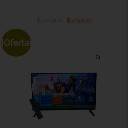
$
370.900
$
325.900
¡Oferta!