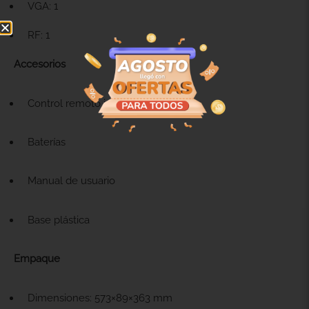
VGA: 1
RF: 1
Accesorios
Control remoto infrarrojo
Baterías
Manual de usuario
Base plástica
Empaque
Dimensiones: 573×89×363 mm