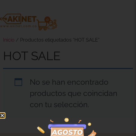
0
Inicio
/ Productos etiquetados “HOT SALE”
HOT SALE
No se han encontrado
productos que coincidan
con tu selección.