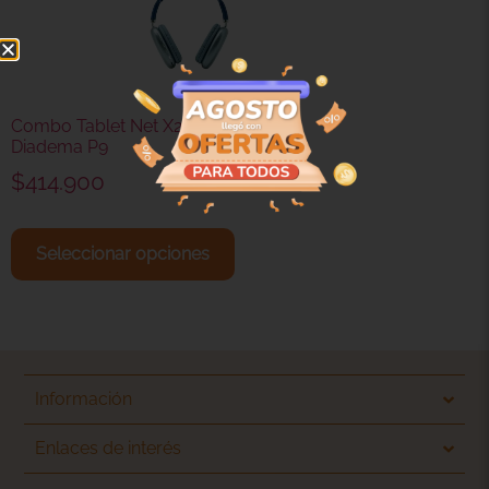
Combo Tablet Net X2 Con
Diadema P9
$
414.900
Seleccionar opciones
Información
Enlaces de interés