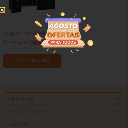
Cargador Panel Solar 20W
$
100.900
$
93.900
Añadir al carrito
Información
Enlaces de interés
Contacto