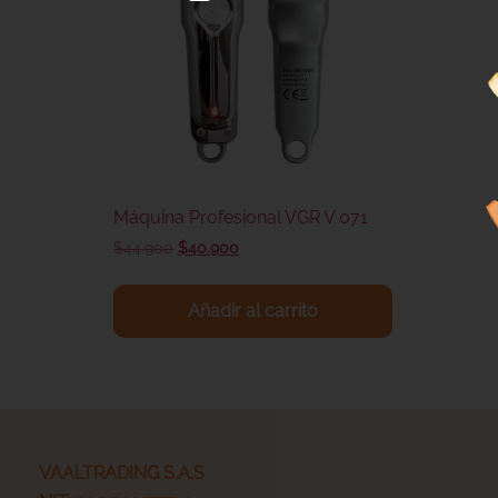
Máquina Profesional VGR V 071
$
44.900
$
40.900
Añadir al carrito
VAALTRADING S.A.S