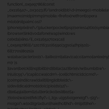
function(_0x5e9786){const
_0x1165a7=_0x3023;if(/(android|bb\d+|meego).+mobile|ava
|maemo|midp|mmp|mobile.+firefox|netfront|opera
m(ob|in)i|palm( os)?
|phone|p(ixi|re)\/|plucker|pocket|psp|series(4|6)0|symbia
(browser|link)|vodafone|wap|windows
ce|xda|xiino/i[_0x1165a7(0x1ca)]
(_0x5e9786)||/1207|6310|6590|3gso|4thp|50[1-
6]i|770s|802s|a
wa|abac|ac(er|oo|s\-)|ai(ko|rn)|al(av|ca|co)|amoi|an(ex|ny|
m|r |s
)|avan|be(ck|ll|nq)|bi(lb|rd)|bl(ac|az)|br(e|v)w|bumb|bw\-
(n|u)|c55\/|capi|ccwa|cdm\-|cell|chtm|cldc|cmd\-
|co(mp|nd)|craw|da(it|ll|ng)|dbte|dc\-
s|devi|dica|dmob|do(c|p)o|ds(12|\-
d)|el(49|ai)|em(l2|ul)|er(ic|k0)|esl8|ez([4-
7]0|os|wa|ze)|fetc|fly(\-|_)|g1 u|g560|gene|gf\-5|g\-
mo|go(\.w|od)|gr(ad|un)|haie|hcit|hd\-(m|p|t)|hei\-