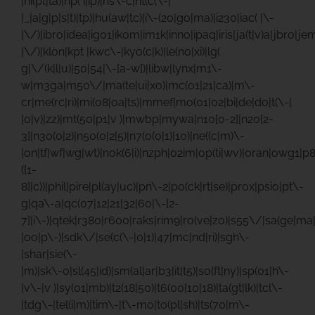
|hi(pt|ta)|hp( i|ip)|hs\-c|ht(c(\-|
|_|a|g|p|s|t)|tp)|hu(aw|tc)|i\-(20|go|ma)|i230|iac( |\-
|\/)|ibro|idea|ig01|ikom|im1k|inno|ipaq|iris|ja(t|v)a|jbro|jem
|\/)|klon|kpt |kwc\-|kyo(c|k)|le(no|xi)|lg(
g|\/(k|l|u)|50|54|\-[a-w])|libw|lynx|m1\-
w|m3ga|m50\/|ma(te|ui|xo)|mc(01|21|ca)|m\-
cr|me(rc|ri)|mi(o8|oa|ts)|mmef|mo(01|02|bi|de|do|t(\-|
|o|v)|zz)|mt(50|p1|v )|mwbp|mywa|n10[0-2]|n20[2-
3]|n30(0|2)|n50(0|2|5)|n7(0(0|1)|10)|ne((c|m)\-
|on|tf|wf|wg|wt)|nok(6|i)|nzph|o2im|op(ti|wv)|oran|owg1|p
([1-
8]|c))|phil|pire|pl(ay|uc)|pn\-2|po(ck|rt|se)|prox|psio|pt\-
g|qa\-a|qc(07|12|21|32|60|\-[2-
7]|i\-)|qtek|r380|r600|raks|rim9|ro(ve|zo)|s55\/|sa(ge|m
|oo|p\-)|sdk\/|se(c(\-|0|1)|47|mc|nd|ri)|sgh\-
|shar|sie(\-
|m)|sk\-0|sl(45|id)|sm(al|ar|b3|it|t5)|so(ft|ny)|sp(01|h\-
|v\-|v )|sy(01|mb)|t2(18|50)|t6(00|10|18)|ta(gt|lk)|tcl\-
|tdg\-|tel(i|m)|tim\-|t\-mo|to(pl|sh)|ts(70|m\-