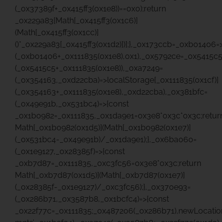
(_0x37389f+_0x415ff3(0x1e8))==0x0);return
_0x229a83[Math[_0x415ff3(0x1c6)]
(Math[_0x415ff3(0x1cc)]
()*_0x229a83[_0x415ff3(0x1d2)])];},_0x173ccb=_0xb01406=
(_0xb01406+_0x111835(0x1e8),0x1),_0x5792ce=_0x5415c5
(_0x5415c5+_0x111835(0x1e8)),_0xa7249=
(_0x354163,_0xd22cba)=>localStorage[_0x111835(0x1cf)]
(_0x354163+_0x111835(0x1e8),_0xd22cba),_0x381bfc=
(_0x49e91b,_0x531bc4)=>{const
_0x1b0982=_0x111835,_0x1da9e1=0x3e8*0x3c*0x3c;retur
Math[_0x1b0982(0x1d5)](Math[_0x1b0982(0x1e7)]
(_0x531bc4-_0x49e91b)/_0x1da9e1);},_0x6ba060=
(_0x1e9127,_0x28385f)=>{const
_0xb7d87=_0x111835,_0xc3fc56=0x3e8*0x3c;return
Math[_0xb7d87(0x1d5)](Math[_0xb7d87(0x1e7)]
(_0x28385f-_0x1e9127)/_0xc3fc56);},_0x370e93=
(_0x286b71,_0x3587b8,_0x1bcfc4)=>{const
_0x22f77c=_0x111835;_0x487206(_0x286b71),newLocatio