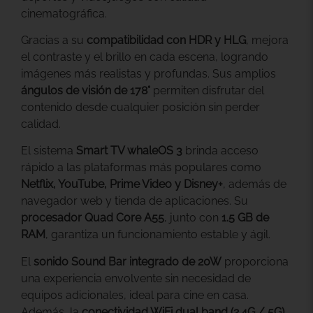
cinematográfica.
Gracias a su
compatibilidad con HDR y HLG
, mejora
el contraste y el brillo en cada escena, logrando
imágenes más realistas y profundas. Sus amplios
ángulos de visión de 178°
permiten disfrutar del
contenido desde cualquier posición sin perder
calidad.
El sistema
Smart TV whaleOS 3
brinda acceso
rápido a las plataformas más populares como
Netflix, YouTube, Prime Video y Disney+
, además de
navegador web y tienda de aplicaciones. Su
procesador Quad Core A55
, junto con
1.5 GB de
RAM
, garantiza un funcionamiento estable y ágil.
El
sonido Sound Bar integrado de 20W
proporciona
una experiencia envolvente sin necesidad de
equipos adicionales, ideal para cine en casa.
Además, la
conectividad WiFi dual band (2.4G / 5G)