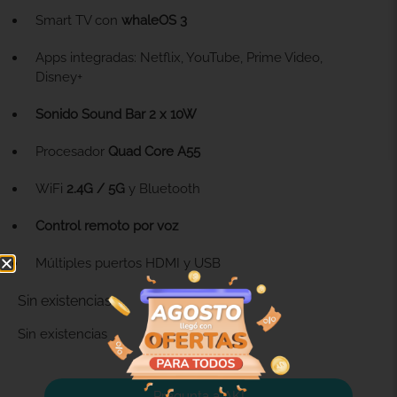
Smart TV con
whaleOS 3
Apps integradas: Netflix, YouTube, Prime Video,
Disney+
Sonido Sound Bar 2 x 10W
Procesador
Quad Core A55
WiFi
2.4G / 5G
y Bluetooth
Control remoto por voz
Múltiples puertos HDMI y USB
Sin existencias
Sin existencias
Pregunta a AKI