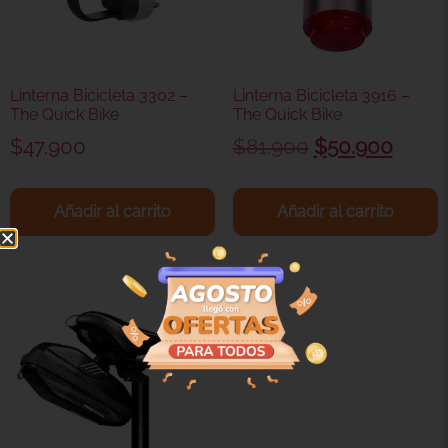
Linterna Bicicleta 3302 –
Linterna Bicicleta 3916 –
The Quick Bike
The Quick Bike
$
47.900
$
81.900
$
50.900
Añadir al carrito
Añadir al carrito
¡Oferta!