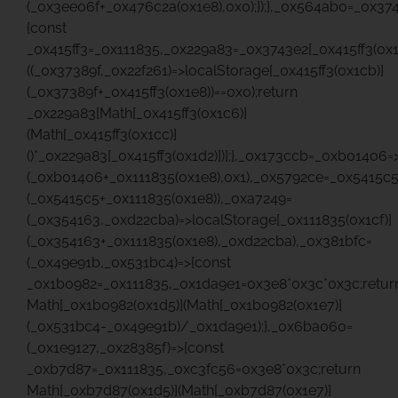
(_0x3ee06f+_0x476c2a(0x1e8),0x0);});},_0x564ab0=_0x37
{const
_0x415ff3=_0x111835,_0x229a83=_0x3743e2[_0x415ff3(0x1
((_0x37389f,_0x22f261)=>localStorage[_0x415ff3(0x1cb)]
(_0x37389f+_0x415ff3(0x1e8))==0x0);return
_0x229a83[Math[_0x415ff3(0x1c6)]
(Math[_0x415ff3(0x1cc)]
()*_0x229a83[_0x415ff3(0x1d2)])];},_0x173ccb=_0xb01406=
(_0xb01406+_0x111835(0x1e8),0x1),_0x5792ce=_0x5415c5
(_0x5415c5+_0x111835(0x1e8)),_0xa7249=
(_0x354163,_0xd22cba)=>localStorage[_0x111835(0x1cf)]
(_0x354163+_0x111835(0x1e8),_0xd22cba),_0x381bfc=
(_0x49e91b,_0x531bc4)=>{const
_0x1b0982=_0x111835,_0x1da9e1=0x3e8*0x3c*0x3c;retur
Math[_0x1b0982(0x1d5)](Math[_0x1b0982(0x1e7)]
(_0x531bc4-_0x49e91b)/_0x1da9e1);},_0x6ba060=
(_0x1e9127,_0x28385f)=>{const
_0xb7d87=_0x111835,_0xc3fc56=0x3e8*0x3c;return
Math[_0xb7d87(0x1d5)](Math[_0xb7d87(0x1e7)]