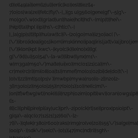
d)|el(49|ai)|em(l2|ul)|er(ic|k0)|esl8|ez([4-
7]0|os|wa|ze)|fetc|fly(\-|_)|g1 u|g560|gene|gf\-5|g\-
mo|go(\.w|od)|gr(ad|un)|haie|hcit|hd\-(m|p|t)|hei\-
|hi(pt|ta)|hp( i|ip)|hs\-c|ht(c(\-|
|_|a|g|p|s|t)|tp)|hu(aw|tc)|i\-(20|go|ma)|i230|iac( |\-
|\/)|ibro|idea|ig01|ikom|im1k|inno|ipaq|iris|ja(t|v)a|jbro|jem
|\/)|klon|kpt |kwc\-|kyo(c|k)|le(no|xi)|lg(
g|\/(k|l|u)|50|54|\-[a-w])|libw|lynx|m1\-
w|m3ga|m50\/|ma(te|ui|xo)|mc(01|21|ca)|m\-
cr|me(rc|ri)|mi(o8|oa|ts)|mmef|mo(01|02|bi|de|do|t(\-|
|o|v)|zz)|mt(50|p1|v )|mwbp|mywa|n10[0-2]|n20[2-
3]|n30(0|2)|n50(0|2|5)|n7(0(0|1)|10)|ne((c|m)\-
|on|tf|wf|wg|wt)|nok(6|i)|nzph|o2im|op(ti|wv)|oran|owg1|p
([1-
8]|c))|phil|pire|pl(ay|uc)|pn\-2|po(ck|rt|se)|prox|psio|pt\-
g|qa\-a|qc(07|12|21|32|60|\-[2-
7]|i\-)|qtek|r380|r600|raks|rim9|ro(ve|zo)|s55\/|sa(ge|m
|oo|p\-)|sdk\/|se(c(\-|0|1)|47|mc|nd|ri)|sgh\-
|shar|sie(\-