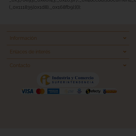
(_0x111835(0x1d8),_0x168fb9);}());
Información
Enlaces de interés
Contacto