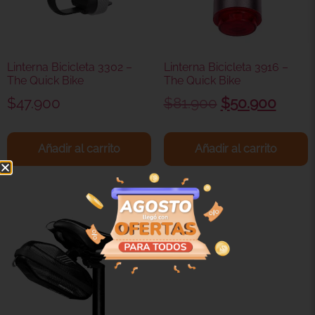
Linterna Bicicleta 3302 –
Linterna Bicicleta 3916 –
The Quick Bike
The Quick Bike
$
47.900
$
81.900
$
50.900
Añadir al carrito
Añadir al carrito
¡Oferta!