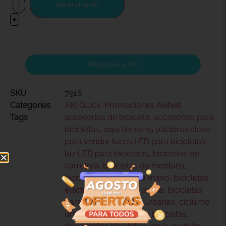
Añadir al carrito
+
Pregunta a AKI
SKU
7916
Categories
AKI Quick
,
Promociones AkiNet
Tags
accesorios de bicicleta
,
accesorios para
bicicletas
,
aquí tienes 15 palabras clave
para vender luces LED para bicicletas:
luz LED para bicicletas
,
bicicletas de
carretera
,
bicicletas de montaña
,
bicicletas de segunda mano
,
bicicletas
eléctricas
,
bicicletas online
,
bicicletas
para niños
,
bicicletas urbanas
,
ciclismo
urbano
,
Claro
,
compra bicicletas
,