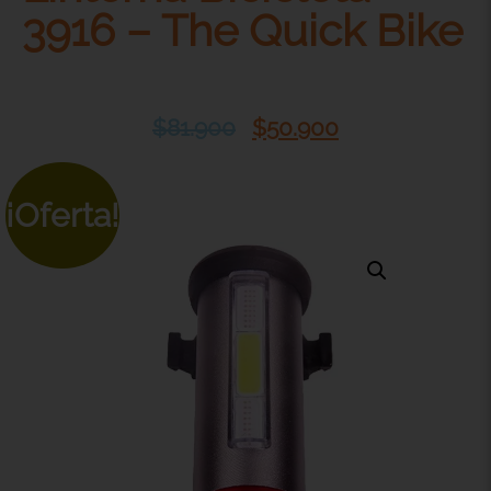
3916 – The Quick Bike
$
81.900
$
50.900
¡Oferta!