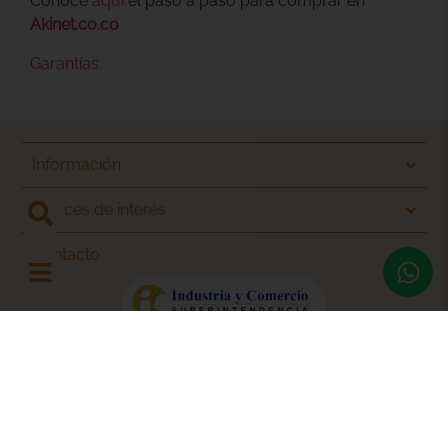
Conoce
aquí
el paso a paso para comprar en
Akinet.co.co
Garantías.
Información
Enlaces de interés
Contacto